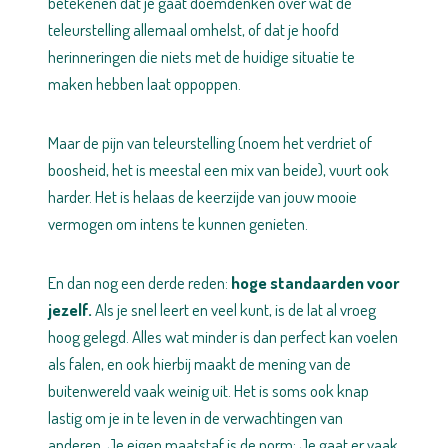
betekenen dat je gaat doemdenken over wat de
teleurstelling allemaal omhelst, of dat je hoofd
herinneringen die niets met de huidige situatie te
maken hebben laat oppoppen.
Maar de pijn van teleurstelling (noem het verdriet of
boosheid, het is meestal een mix van beide), vuurt ook
harder. Het is helaas de keerzijde van jouw mooie
vermogen om intens te kunnen genieten.
En dan nog een derde reden:
hoge standaarden voor
jezelf.
Als je snel leert en veel kunt, is de lat al vroeg
hoog gelegd. Alles wat minder is dan perfect kan voelen
als falen, en ook hierbij maakt de mening van de
buitenwereld vaak weinig uit. Het is soms ook knap
lastig om je in te leven in de verwachtingen van
anderen. Je eigen maatstaf is de norm: Je gaat er vaak