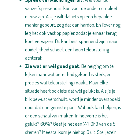
vanzelfsprekend is, kan voor de ander compleet
nieuw zijn. Als je wilt dat iets op een bepaalde
manier gebeurt, zeg dat dan hardop. En liever nog,
leg het ook vast op papier, zodat je ernaar terug
kunt verwijzen. Dit kan best spannend zijn, maar
duidelijkheid scheelt een hoop teleurstelling
achteraf.
Zie wat er wél goed gaat.
De neiging om te
kijken naar wat beter had gekund is sterk, en
precies wat teleurstelling maakt. Maar elke
situatie heeft ook iets dat wél gelukt is. Als je je
blik bewust verschuift, word je minder overspoeld
door dat ene gemiste punt. Wat ook kan helpen, is
er een schaal van maken. In hoeverre is het
gelukt? 60%? Geef je het een 7-? Of 3 van de 5
sterren? Meestal kom je niet op 0 uit. Stel jezelf