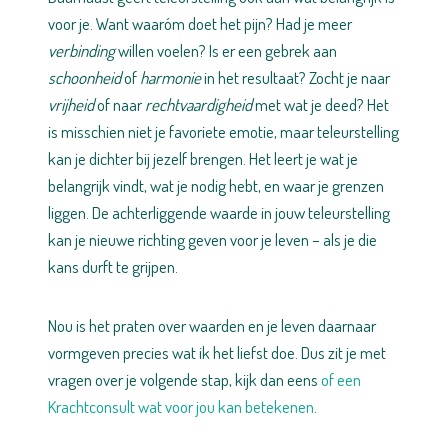
voor je. Want waaróm doet het pijn? Had je meer
verbinding
willen voelen? Is er een gebrek aan
schoonheid
of
harmonie
in het resultaat? Zocht je naar
vrijheid
of naar
rechtvaardigheid
met wat je deed? Het
is misschien niet je favoriete emotie, maar teleurstelling
kan je dichter bij jezelf brengen. Het leert je wat je
belangrijk vindt, wat je nodig hebt, en waar je grenzen
liggen. De achterliggende waarde in jouw teleurstelling
kan je nieuwe richting geven voor je leven – als je die
kans durft te grijpen.
Nou is het praten over waarden en je leven daarnaar
vormgeven precies wat ik het liefst doe. Dus zit je met
vragen over je volgende stap, kijk dan eens
of een
Krachtconsult wat voor jou kan betekenen
.