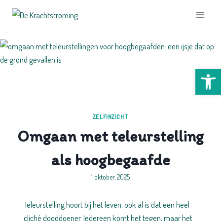
Doorgaan
naar
inhoud
Too
ZELFINZICHT
Omgaan met teleurstelling
als hoogbegaafde
1 oktober, 2025
Teleurstelling hoort bij het leven, ook al is dat een heel
cliché dooddoener. Iedereen komt het tegen, maar het