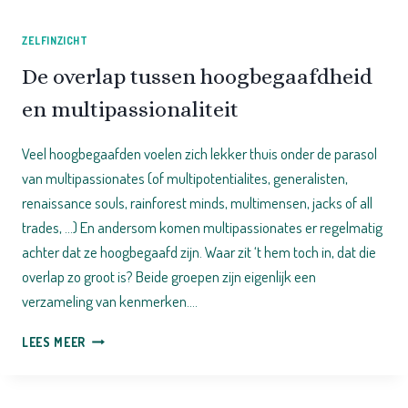
ZELFINZICHT
De overlap tussen hoogbegaafdheid
en multipassionaliteit
Veel hoogbegaafden voelen zich lekker thuis onder de parasol
van multipassionates (of multipotentialites, generalisten,
renaissance souls, rainforest minds, multimensen, jacks of all
trades, …) En andersom komen multipassionates er regelmatig
achter dat ze hoogbegaafd zijn. Waar zit ‘t hem toch in, dat die
overlap zo groot is? Beide groepen zijn eigenlijk een
verzameling van kenmerken….
DE
LEES MEER
OVERLAP
TUSSEN
HOOGBEGAAFDHEID