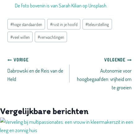
De foto bovenin is van
Sarah Kilian
op
Unsplash.
Bericht
#
hoge standaarden
#
rust in je hoofd
#
teleurstelling
tags:
#
veel willen
#
verwachtingen
Bericht
VORIGE
VOLGENDE
Dabrowski en de Reis van de
Autonomie voor
navigatie
Held
hoogbegaafden: vrijheid om
te groeien
Vergelijkbare berichten