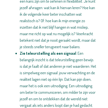
een kans zijn om te oefenen in flexibiliteit. Je kunt
jezelf afvragen: wat kan ik hiervan leren? Hoe kan
ik de volgende keer beter inschatten wat
realistisch is? Of: hoe kan ik mijn energie zo
inzetten dat ik niet blijf hangen in wat misliep,
maar me richt op wat nu mogelijk is? Veerkracht
betekent niet dat je nooit geraakt wordt, maar dat
je steeds sneller terugveert naar balans.
Zie teleurstelling als een signaal
. Een
belangrijk inzicht is dat teleurstelling geen bewijs
is dat je faalt of dat anderen je niet waarderen. Het
is simpelweg een signaal: jouw verwachting en de
realiteit lagen niet op één lijn. Dat kan pijn doen,
maar het is ook een uitnodiging. Een uitnodiging
om beter te communiceren, om milder te zijn voor
jezelf en om te ontdekken dat de wereld niet
vergaat als iets anders loopt dan je had gedacht.