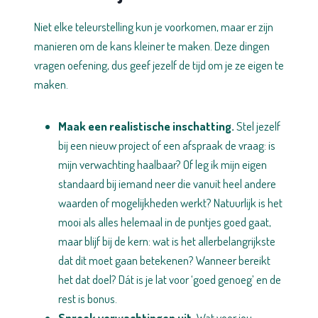
Niet elke teleurstelling kun je voorkomen, maar er zijn
manieren om de kans kleiner te maken. Deze dingen
vragen oefening, dus geef jezelf de tijd om je ze eigen te
maken.
Maak een realistische inschatting.
Stel jezelf
bij een nieuw project of een afspraak de vraag: is
mijn verwachting haalbaar? Of leg ik mijn eigen
standaard bij iemand neer die vanuit heel andere
waarden of mogelijkheden werkt? Natuurlijk is het
mooi als alles helemaal in de puntjes goed gaat,
maar blijf bij de kern: wat is het allerbelangrijkste
dat dit moet gaan betekenen? Wanneer bereikt
het dat doel? Dát is je lat voor ‘goed genoeg’ en de
rest is bonus.
Spreek verwachtingen uit.
Wat voor jou