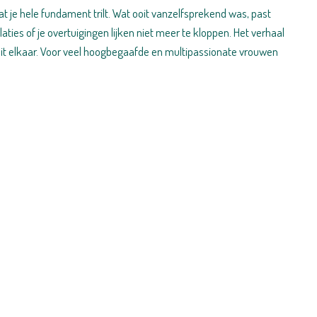
t je hele fundament trilt. Wat ooit vanzelfsprekend was, past
aties of je overtuigingen lijken niet meer te kloppen. Het verhaal
alt uit elkaar. Voor veel hoogbegaafde en multipassionate vrouwen