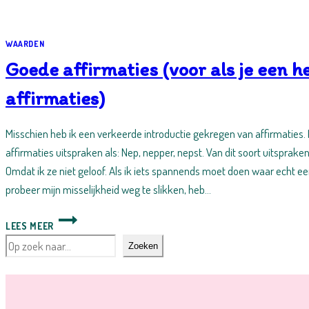
WAARDEN
Goede affirmaties (voor als je een h
affirmaties)
Misschien heb ik een verkeerde introductie gekregen van affirmaties. K
affirmaties uitspraken als: Nep, nepper, nepst. Van dit soort uitsprake
Omdat ik ze niet geloof. Als ik iets spannends moet doen waar echt ee
probeer mijn misselijkheid weg te slikken, heb…
GOEDE
LEES MEER
AFFIRMATIES
Zoeken
(VOOR
Zoeken
ALS
JE
EEN
HEKEL