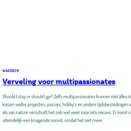
WAARDEN
Verveling voor multipassionates
Should I stay or should I go? Zelfs multipassionates kunnen niet álles 
kiezen welke projecten, passies, hobby’s en andere tijdsbestedingen w
als van nature verschuift het ook wel weer naar iets nieuws. Er komt 
uiteindelijk een knagende onrust, omdat het niet meer…