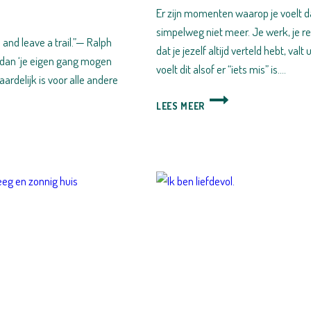
Er zijn momenten waarop je voelt da
simpelweg niet meer. Je werk, je rel
and leave a trail.”— Ralph
dat je jezelf altijd verteld hebt, v
dan ‘je eigen gang mogen
voelt dit alsof er “iets mis” is….
ardelijk is voor alle andere
DABROWSKI
LEES MEER
EN
DE
REIS
VAN
DE
HELD