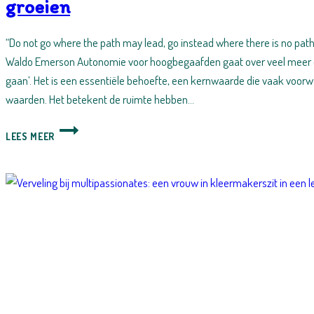
groeien
“Do not go where the path may lead, go instead where there is no path 
Waldo Emerson Autonomie voor hoogbegaafden gaat over veel meer 
gaan’. Het is een essentiële behoefte, een kernwaarde die vaak voorwa
waarden. Het betekent de ruimte hebben…
AUTONOMIE
LEES MEER
VOOR
HOOGBEGAAFDEN:
VRIJHEID
OM
TE
GROEIEN