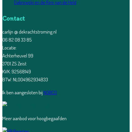
Dabrowski en de Reis van de Held
Contact
carlijn @ dekrachtstroming.nl
06 82 08 33 85
Locatie:
Achterheuvel 99
3701 ZS Zeist
KVK: 92568149
BTW: NL004962934B33
Ik ben aangesloten bij
NOBCO
Meer aanbod voor hoogbegaafden