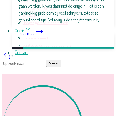
Over Carlijn
gaan worden. Ik was daar niet de enige in – dit is een
Praktische informatie
hardnekkig probleem bij veel schrijvers, totdat ze
Werkwijze
gepubliceerd zijn. Gelukkig is de schrijfcommunity…
Hoogbegaafdheid herkennen
Gratis
Kies
Lees meer
je
Kompasmoment
identiteiten
Strategiegids voor Veeldoeners
Contact
Vorige
Paginanavigatie
1
2
pagina
Zoeken
Zoeken