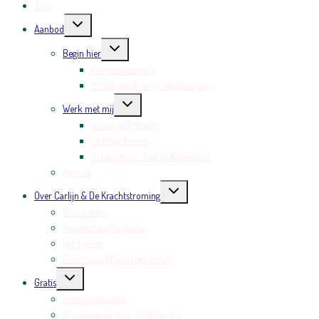
Tips
Toggle
Aanbod
submenu
Toggle
Begin hier
submenu
Kompasmoment
Strategiegids voor Veeldoeners
Toggle
Werk met mij
submenu
Passie en Potentie
Richting kiezen
Schrijfgroep: Call to Adventure
Agenda
Toggle
Over Carlijn & De Krachtstroming
submenu
Over Carlijn
Praktische informatie
Werkwijze
Hoogbegaafdheid herkennen
Toggle
Gratis
submenu
Kompasmoment
Strategiegids voor Veeldoeners