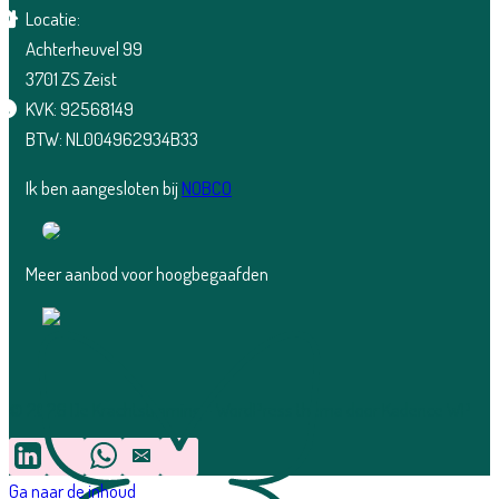
Locatie:
Achterheuvel 99
3701 ZS Zeist
KVK: 92568149
BTW: NL004962934B33
Ik ben aangesloten bij
NOBCO
Meer aanbod voor hoogbegaafden
© 2026 De Krachtstroming - WordPress thema door
Kadence WP
Ga naar de inhoud