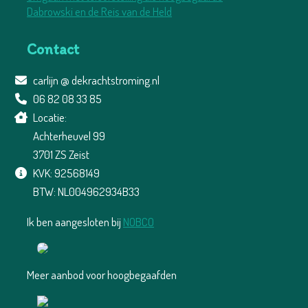
Dabrowski en de Reis van de Held
Contact
carlijn @ dekrachtstroming.nl
06 82 08 33 85
Locatie:
Achterheuvel 99
3701 ZS Zeist
KVK: 92568149
BTW: NL004962934B33
Ik ben aangesloten bij
NOBCO
Meer aanbod voor hoogbegaafden