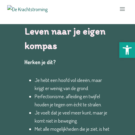
Doorgaan
naar
inhoud
Leven naar je eigen
Too
kompas
Herken je dit?
Je hebt een hoofd vol ideeën, maar
krijgt er weinig van de grond.
Perfectionisme, afleiding en twijfel
houden je tegen om écht te stralen.
Je voelt dat je veel meer kunt, maar je
komt niet in beweging.
Met alle mogelijkheden die je ziet, is het